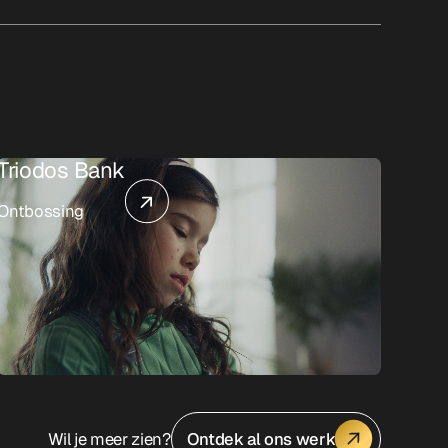
Triodos Bank
Ontbossing
Wil je meer zien?
Ontdek al ons werk