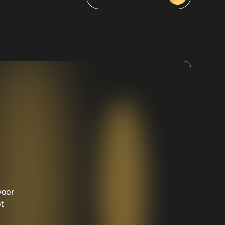
voor
ot