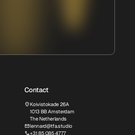
Contact
Koivistokade 26A
1013 BB Amsterdam
The Netherlands
lennard@tfa.studio
+31 85 085 4777