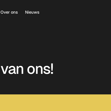
Over ons
Nieuws
 van ons!