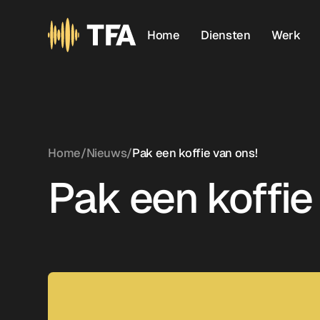
Home
Diensten
Werk
Home
/
Nieuws
/
Pak een koffie van ons!
Pak een koffie