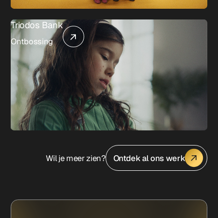
Triodos Bank
Ontbossing
Wil je meer zien?
Ontdek al ons werk